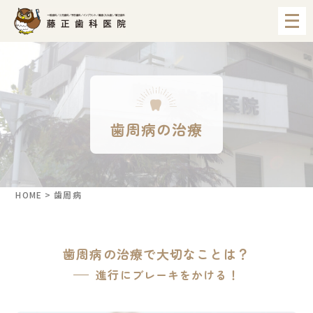
メ
ニ
ュ
ー
を
開
く
歯周病の治療
HOME
>
歯周病
歯周病の治療で大切なことは？
進行にブレーキをかける！