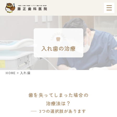
メ
ニ
ュ
ー
を
開
く
入れ歯の治療
HOME
>
入れ歯
歯を失ってしまった場合の
治療法は？
3つの選択肢があります